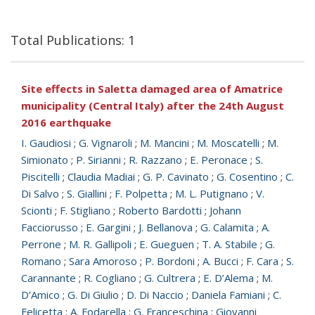
Total Publications: 1
Site effects in Saletta damaged area of Amatrice
municipality (Central Italy) after the 24th August
2016 earthquake
I. Gaudiosi
;
G. Vignaroli
;
M. Mancini
;
M. Moscatelli
;
M.
Simionato
;
P. Sirianni
;
R. Razzano
;
E. Peronace
;
S.
Piscitelli
;
Claudia Madiai
;
G. P. Cavinato
;
G. Cosentino
;
C.
Di Salvo
;
S. Giallini
;
F. Polpetta
;
M. L. Putignano
;
V.
Scionti
;
F. Stigliano
;
Roberto Bardotti
;
Johann
Facciorusso
;
E. Gargini
;
J. Bellanova
;
G. Calamita
;
A.
Perrone
;
M. R. Gallipoli
;
E. Gueguen
;
T. A. Stabile
;
G.
Romano
;
Sara Amoroso
;
P. Bordoni
;
A. Bucci
;
F. Cara
;
S.
Carannante
;
R. Cogliano
;
G. Cultrera
;
E. D’Alema
;
M.
D’Amico
;
G. Di Giulio
;
D. Di Naccio
;
Daniela Famiani
;
C.
Felicetta
;
A. Fodarella
;
G. Franceschina
;
Giovanni