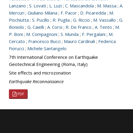
Lanzano
;
S. Lovati
;
L. Luzi
;
C. Mascandola
;
M. Massa
;
A.
Mercuri
;
Giuliano Milana
;
F. Pacor
;
D. Picaredda
;
M.
Pischiutta
;
S. Pucillo
;
R. Puglia
;
G. Riccio
;
M. Vassallo
;
G.
Boniolo
;
G. Caielli
;
A. Corsi
;
R. De Franco
;
A. Tento
;
M.
P. Boni
;
M. Compagnoni
;
S. Munda
;
F. Pergalani
;
M.
Cercato
;
Francesco Bucci
;
Mauro Cardinali
;
Federica
Fiorucci
;
Michele Santangelo
7th International Conference on Earthquake
Geotechnical Engineering (Roma, Italy)
Site effects and microzonation
Earthquake Reconnaissance
PDF