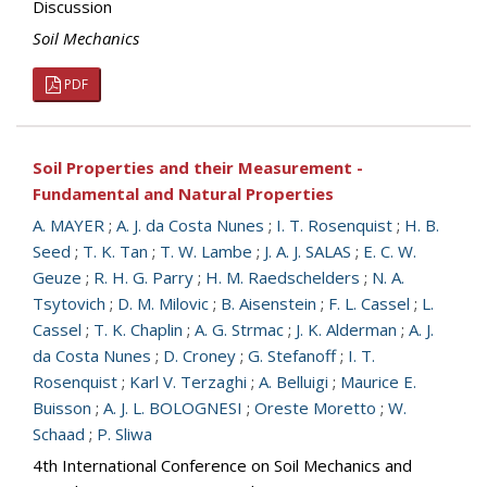
Discussion
Soil Mechanics
PDF
Soil Properties and their Measurement -
Fundamental and Natural Properties
A. MAYER
;
A. J. da Costa Nunes
;
I. T. Rosenquist
;
H. B.
Seed
;
T. K. Tan
;
T. W. Lambe
;
J. A. J. SALAS
;
E. C. W.
Geuze
;
R. H. G. Parry
;
H. M. Raedschelders
;
N. A.
Tsytovich
;
D. M. Milovic
;
B. Aisenstein
;
F. L. Cassel
;
L.
Cassel
;
T. K. Chaplin
;
A. G. Strmac
;
J. K. Alderman
;
A. J.
da Costa Nunes
;
D. Croney
;
G. Stefanoff
;
I. T.
Rosenquist
;
Karl V. Terzaghi
;
A. Belluigi
;
Maurice E.
Buisson
;
A. J. L. BOLOGNESI
;
Oreste Moretto
;
W.
Schaad
;
P. Sliwa
4th International Conference on Soil Mechanics and