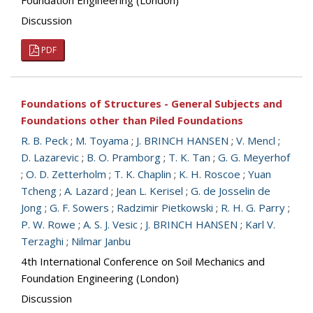
Foundation Engineering (London)
Discussion
PDF
Foundations of Structures - General Subjects and
Foundations other than Piled Foundations
R. B. Peck
;
M. Toyama
;
J. BRINCH HANSEN
;
V. Mencl
;
D. Lazarevic
;
B. O. Pramborg
;
T. K. Tan
;
G. G. Meyerhof
;
O. D. Zetterholm
;
T. K. Chaplin
;
K. H. Roscoe
;
Yuan
Tcheng
;
A. Lazard
;
Jean L. Kerisel
;
G. de Josselin de
Jong
;
G. F. Sowers
;
Radzimir Pietkowski
;
R. H. G. Parry
;
P. W. Rowe
;
A. S. J. Vesic
;
J. BRINCH HANSEN
;
Karl V.
Terzaghi
;
Nilmar Janbu
4th International Conference on Soil Mechanics and
Foundation Engineering (London)
Discussion