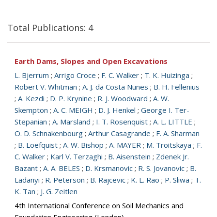
Total Publications: 4
Earth Dams, Slopes and Open Excavations
L. Bjerrum
;
Arrigo Croce
;
F. C. Walker
;
T. K. Huizinga
;
Robert V. Whitman
;
A. J. da Costa Nunes
;
B. H. Fellenius
;
A. Kezdi
;
D. P. Krynine
;
R. J. Woodward
;
A. W.
Skempton
;
A. C. MEIGH
;
D. J. Henkel
;
George I. Ter-
Stepanian
;
A. Marsland
;
I. T. Rosenquist
;
A. L. LITTLE
;
O. D. Schnakenbourg
;
Arthur Casagrande
;
F. A. Sharman
;
B. Loefquist
;
A. W. Bishop
;
A. MAYER
;
M. Troitskaya
;
F.
C. Walker
;
Karl V. Terzaghi
;
B. Aisenstein
;
Zdenek Jr.
Bazant
;
A. A. BELES
;
D. Krsmanovic
;
R. S. Jovanovic
;
B.
Ladanyi
;
R. Peterson
;
B. Rajcevic
;
K. L. Rao
;
P. Sliwa
;
T.
K. Tan
;
J. G. Zeitlen
4th International Conference on Soil Mechanics and