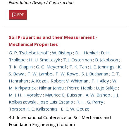
Foundation Design / Construction
PDF
Soil Properties and their Measurement -
Mechanical Properties
G. P. Tschebotarioff
;
W. Bishop
;
D. J. Henkel
;
D. H.
Trollope
;
H. U. Smoltczyk
;
T. J. Osterman
;
B. Jakobson
;
T. K. Chaplin
;
G. G. Meyerhof
;
T. K. Tan
;
J. E. Jennings
;
K.
S. Bawa
;
T. W. Lambe
;
P. W. Rowe
;
S. J. Buchanan
;
E. T.
Hanrahan
;
A. Kezdi
;
Robert V. Whitman
;
P. J. Alley
;
W.
M. Kirkpatrick
;
Nilmar Janbu
;
Pierre Habib
;
Lujo Suklje
;
M. J. H. Hvorslev
;
Maurice E. Buisson
;
A. W. Bishop
;
J. J.
Kolbuszewski
;
Jose Luis Escario
;
R. H. G. Parry
;
Torsten K. E. Kallstenius
;
E. C. W. Geuze
4th International Conference on Soil Mechanics and
Foundation Engineering (London)