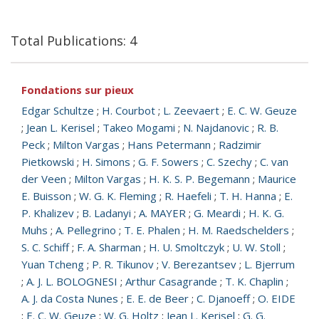
Total Publications: 4
Fondations sur pieux
Edgar Schultze
;
H. Courbot
;
L. Zeevaert
;
E. C. W. Geuze
;
Jean L. Kerisel
;
Takeo Mogami
;
N. Najdanovic
;
R. B.
Peck
;
Milton Vargas
;
Hans Petermann
;
Radzimir
Pietkowski
;
H. Simons
;
G. F. Sowers
;
C. Szechy
;
C. van
der Veen
;
Milton Vargas
;
H. K. S. P. Begemann
;
Maurice
E. Buisson
;
W. G. K. Fleming
;
R. Haefeli
;
T. H. Hanna
;
E.
P. Khalizev
;
B. Ladanyi
;
A. MAYER
;
G. Meardi
;
H. K. G.
Muhs
;
A. Pellegrino
;
T. E. Phalen
;
H. M. Raedschelders
;
S. C. Schiff
;
F. A. Sharman
;
H. U. Smoltczyk
;
U. W. Stoll
;
Yuan Tcheng
;
P. R. Tikunov
;
V. Berezantsev
;
L. Bjerrum
;
A. J. L. BOLOGNESI
;
Arthur Casagrande
;
T. K. Chaplin
;
A. J. da Costa Nunes
;
E. E. de Beer
;
C. Djanoeff
;
O. EIDE
;
E. C. W. Geuze
;
W. G. Holtz
;
Jean L. Kerisel
;
G. G.