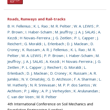
PDF
Roads, Runways and Rail-tracks
B. H. Fellenius
;
K. L. Rao
;
M. R. Peltier
;
W. A. LEWIS
;
P.
P. Brown
;
I. Haber-Schaim
;
M. Jeuffroy
;
J. A. J. SALAS
;
A.
Kezdi
;
H Novais-Ferreira
;
J. G. Zeitlen
;
P. L. Capper
;
J.
Reichert
;
G. Moraldi
;
L. Erlenbach
;
D. J. Maclean
;
D.
Croney
;
K. Russam
;
A. R. J. Fellenius
;
K. L. Rao
;
M. R.
Peltier
;
W. A. LEWIS
;
P. P. Brown
;
I. Haber-Schaim
;
M.
Jeuffroy
;
J. A. J. SALAS
;
A. Kezdi
;
H Novais-Ferreira
;
J. G.
Zeitlen
;
P. L. Capper
;
J. Reichert
;
G. Moraldi
;
L.
Erlenbach
;
D. J. Maclean
;
D. Croney
;
K. Russam
;
A. R.
Jumikis
;
N. V. Omatskij
;
G. D. Aitchison
;
F. A. Sharman
;
L.
W. Hatherly
;
N. R. Srinivasan
;
M. P. P. dos Santos
;
W.
Aichhom
;
P. J. Alley
;
A. P. J. Verheyden
;
K. Arulunandan
;
C. van der Veen
;
M. R. Peltier
4th International Conference on Soil Mechanics and
Foundation Engineering (London)