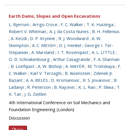
Earth Dams, Slopes and Open Excavations
L. Bjerrum
;
Arrigo Croce
;
F. C. Walker
;
T. K. Huizinga
;
Robert V. Whitman
;
A. J. da Costa Nunes
;
B. H. Fellenius
;
A. Kezdi
;
D. P. Krynine
;
R. J. Woodward
;
A. W.
Skempton
;
A. C. MEIGH
;
D. J. Henkel
;
George I. Ter-
Stepanian
;
A. Marsland
;
I. T. Rosenquist
;
A. L. LITTLE
;
O. D. Schnakenbourg
;
Arthur Casagrande
;
F. A. Sharman
;
B. Loefquist
;
A. W. Bishop
;
A. MAYER
;
M. Troitskaya
;
F.
C. Walker
;
Karl V. Terzaghi
;
B. Aisenstein
;
Zdenek Jr.
Bazant
;
A. A. BELES
;
D. Krsmanovic
;
R. S. Jovanovic
;
B.
Ladanyi
;
R. Peterson
;
B. Rajcevic
;
K. L. Rao
;
P. Sliwa
;
T.
K. Tan
;
J. G. Zeitlen
4th International Conference on Soil Mechanics and
Foundation Engineering (London)
Discussion