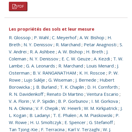
PDF
Les propriétés des sols et leur mesure
R. Glossop
;
P. Wahl
;
C. Meyerhof
;
A. W. Bishop
;
H.
Breth
;
N. Y. Denissov
;
R. Marchand
;
Petar Anagnosti
;
S.
V. Andrei
;
R. A. Ashbee
;
A. W. Bishop
;
H. Breth
;
J.
Coleman
;
N. Y. Denissov
;
E. C. W. Geuze
;
A. Kezdi
;
T. W.
Lambe
;
G. A. Leonards
;
R. Marchand
;
Louis Menard
;
J.
Osterman
;
B. V. RANGANATHAM
;
K. H. Roscoe
;
P. W.
Rowe
;
Lujo Suklje
;
G. Wiseman
;
J. Bernede
;
Hubert
Borowicka
;
J. B. Burland
;
T. K. Chaplin
;
D. H. Cornforth
;
R. N. Davidenkoff
;
Renato Di Martino
;
Ventura Escario
;
V. A. Florin
;
V. P. Sipidin
;
B. P. Gorbunov
;
I. M. Gorkova
;
N. A. Oknina
;
V. F. Chepik
;
W. Heierli
;
W. M. Kirkpatrick
;
J.
L. Kogan
;
B. Ladanyi
;
T. E. Phalen
;
A. M. Piaskowski
;
P.
W. Rowe
;
H. U. Smoltczyk
;
E. Spencer
;
G. Stefanoff
;
Tan Tjong-Kie
;
F. Terracina
;
Karl V. Terzaghi
;
W. J.