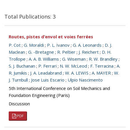
Total Publications: 3
Routes, pistes d’envol et voies ferrées
P. Cot
;
G. Moraldi
;
P. L. Ivanov
;
G. A. Leonards
;
D. J.
Maclean
;
G. -Bretagne
;
R. Peltier
;
J. Reichert
;
D. H.
Trollope
;
A. A. B. Williams
;
G. Wiseman
;
R. W. Brandley
;
S. J. Buchanan
;
P. Ferrari
;
N. W. McLeod
;
F. Terracina
;
A.
R. Jumikis
;
J. A. Leadabrand
;
W. A. LEWIS
;
A. MAYER
;
W.
J. Turnbull
;
Jose Luis Escario
;
Ulpio Nascimento
5th International Conference on Soil Mechanics and
Foundation Engineering (Paris)
Discussion
PDF