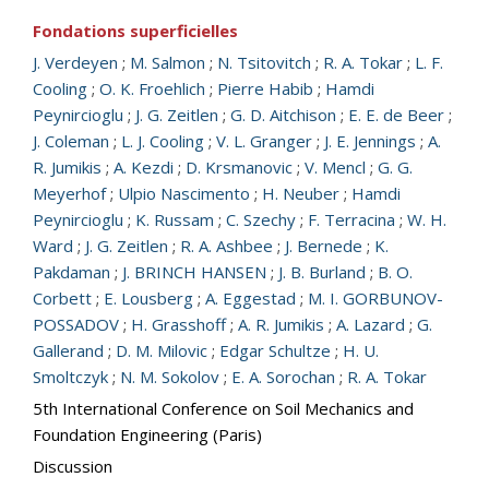
Fondations superficielles
J. Verdeyen
;
M. Salmon
;
N. Tsitovitch
;
R. A. Tokar
;
L. F.
Cooling
;
O. K. Froehlich
;
Pierre Habib
;
Hamdi
Peynircioglu
;
J. G. Zeitlen
;
G. D. Aitchison
;
E. E. de Beer
;
J. Coleman
;
L. J. Cooling
;
V. L. Granger
;
J. E. Jennings
;
A.
R. Jumikis
;
A. Kezdi
;
D. Krsmanovic
;
V. Mencl
;
G. G.
Meyerhof
;
Ulpio Nascimento
;
H. Neuber
;
Hamdi
Peynircioglu
;
K. Russam
;
C. Szechy
;
F. Terracina
;
W. H.
Ward
;
J. G. Zeitlen
;
R. A. Ashbee
;
J. Bernede
;
K.
Pakdaman
;
J. BRINCH HANSEN
;
J. B. Burland
;
B. O.
Corbett
;
E. Lousberg
;
A. Eggestad
;
M. I. GORBUNOV-
POSSADOV
;
H. Grasshoff
;
A. R. Jumikis
;
A. Lazard
;
G.
Gallerand
;
D. M. Milovic
;
Edgar Schultze
;
H. U.
Smoltczyk
;
N. M. Sokolov
;
E. A. Sorochan
;
R. A. Tokar
5th International Conference on Soil Mechanics and
Foundation Engineering (Paris)
Discussion