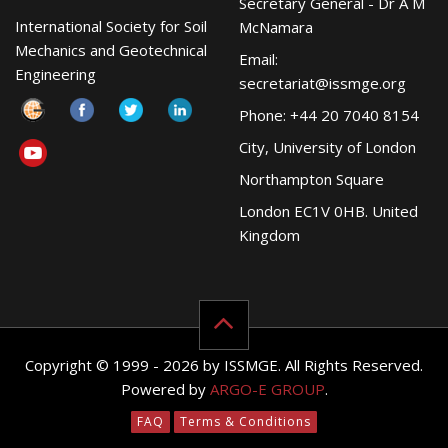
Secretary General - Dr A M
International Society for Soil
McNamara
Mechanics and Geotechnical
Email:
Engineering
secretariat@issmge.org
Phone: +44 20 7040 8154
City, University of London
Northampton Square
London EC1V 0HB. United
Kingdom
Copyright © 1999 - 2026 by ISSMGE. All Rights Reserved.
Powered by
ARGO-E GROUP
.
FAQ
Terms & Conditions