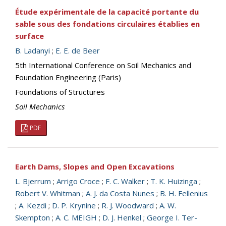
Étude expérimentale de la capacité portante du
sable sous des fondations circulaires établies en
surface
B. Ladanyi
;
E. E. de Beer
5th International Conference on Soil Mechanics and
Foundation Engineering (Paris)
Foundations of Structures
Soil Mechanics
PDF
Earth Dams, Slopes and Open Excavations
L. Bjerrum
;
Arrigo Croce
;
F. C. Walker
;
T. K. Huizinga
;
Robert V. Whitman
;
A. J. da Costa Nunes
;
B. H. Fellenius
;
A. Kezdi
;
D. P. Krynine
;
R. J. Woodward
;
A. W.
Skempton
;
A. C. MEIGH
;
D. J. Henkel
;
George I. Ter-