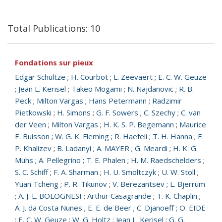
Total Publications: 10
Fondations sur pieux
Edgar Schultze
;
H. Courbot
;
L. Zeevaert
;
E. C. W. Geuze
;
Jean L. Kerisel
;
Takeo Mogami
;
N. Najdanovic
;
R. B.
Peck
;
Milton Vargas
;
Hans Petermann
;
Radzimir
Pietkowski
;
H. Simons
;
G. F. Sowers
;
C. Szechy
;
C. van
der Veen
;
Milton Vargas
;
H. K. S. P. Begemann
;
Maurice
E. Buisson
;
W. G. K. Fleming
;
R. Haefeli
;
T. H. Hanna
;
E.
P. Khalizev
;
B. Ladanyi
;
A. MAYER
;
G. Meardi
;
H. K. G.
Muhs
;
A. Pellegrino
;
T. E. Phalen
;
H. M. Raedschelders
;
S. C. Schiff
;
F. A. Sharman
;
H. U. Smoltczyk
;
U. W. Stoll
;
Yuan Tcheng
;
P. R. Tikunov
;
V. Berezantsev
;
L. Bjerrum
;
A. J. L. BOLOGNESI
;
Arthur Casagrande
;
T. K. Chaplin
;
A. J. da Costa Nunes
;
E. E. de Beer
;
C. Djanoeff
;
O. EIDE
;
E. C. W. Geuze
;
W. G. Holtz
;
Jean L. Kerisel
;
G. G.