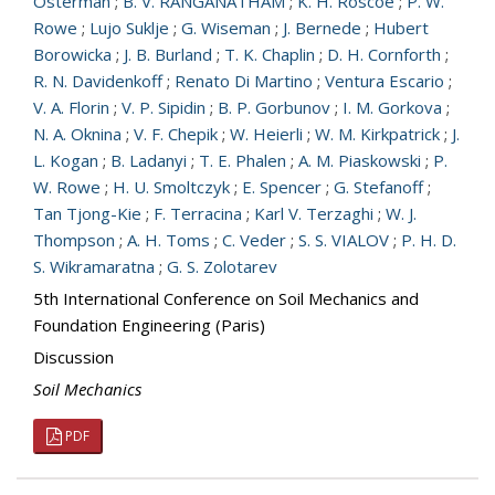
Osterman
;
B. V. RANGANATHAM
;
K. H. Roscoe
;
P. W.
Rowe
;
Lujo Suklje
;
G. Wiseman
;
J. Bernede
;
Hubert
Borowicka
;
J. B. Burland
;
T. K. Chaplin
;
D. H. Cornforth
;
R. N. Davidenkoff
;
Renato Di Martino
;
Ventura Escario
;
V. A. Florin
;
V. P. Sipidin
;
B. P. Gorbunov
;
I. M. Gorkova
;
N. A. Oknina
;
V. F. Chepik
;
W. Heierli
;
W. M. Kirkpatrick
;
J.
L. Kogan
;
B. Ladanyi
;
T. E. Phalen
;
A. M. Piaskowski
;
P.
W. Rowe
;
H. U. Smoltczyk
;
E. Spencer
;
G. Stefanoff
;
Tan Tjong-Kie
;
F. Terracina
;
Karl V. Terzaghi
;
W. J.
Thompson
;
A. H. Toms
;
C. Veder
;
S. S. VIALOV
;
P. H. D.
S. Wikramaratna
;
G. S. Zolotarev
5th International Conference on Soil Mechanics and
Foundation Engineering (Paris)
Discussion
Soil Mechanics
PDF