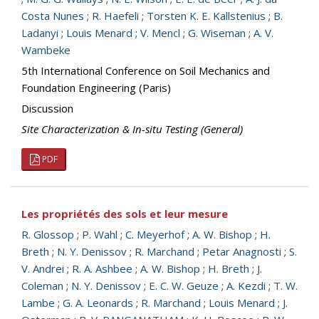
Costa Nunes
;
R. Haefeli
;
Torsten K. E. Kallstenius
;
B.
Ladanyi
;
Louis Menard
;
V. Mencl
;
G. Wiseman
;
A. V.
Wambeke
5th International Conference on Soil Mechanics and
Foundation Engineering (Paris)
Discussion
Site Characterization & In-situ Testing (General)
PDF
Les propriétés des sols et leur mesure
R. Glossop
;
P. Wahl
;
C. Meyerhof
;
A. W. Bishop
;
H.
Breth
;
N. Y. Denissov
;
R. Marchand
;
Petar Anagnosti
;
S.
V. Andrei
;
R. A. Ashbee
;
A. W. Bishop
;
H. Breth
;
J.
Coleman
;
N. Y. Denissov
;
E. C. W. Geuze
;
A. Kezdi
;
T. W.
Lambe
;
G. A. Leonards
;
R. Marchand
;
Louis Menard
;
J.