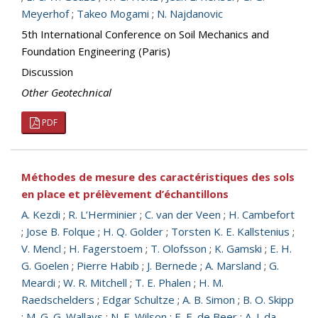
Meyerhof
;
Takeo Mogami
;
N. Najdanovic
5th International Conference on Soil Mechanics and
Foundation Engineering (Paris)
Discussion
Other Geotechnical
PDF
Méthodes de mesure des caractéristiques des sols
en place et prélèvement d’échantillons
A. Kezdi
;
R. L’Herminier
;
C. van der Veen
;
H. Cambefort
;
Jose B. Folque
;
H. Q. Golder
;
Torsten K. E. Kallstenius
;
V. Mencl
;
H. Fagerstoem
;
T. Olofsson
;
K. Gamski
;
E. H.
G. Goelen
;
Pierre Habib
;
J. Bernede
;
A. Marsland
;
G.
Meardi
;
W. R. Mitchell
;
T. E. Phalen
;
H. M.
Raedschelders
;
Edgar Schultze
;
A. B. Simon
;
B. O. Skipp
;
M. G. G. Wallays
;
N. E. Wilson
;
E. E. de Beer
;
A. J. da