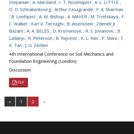
Stepanian
;
A. Marsland
;
I. T. Rosenquist
;
A. L. LITTLE
;
O. D. Schnakenbourg
;
Arthur Casagrande
;
F. A. Sharman
;
B. Loefquist
;
A. W. Bishop
;
A. MAYER
;
M. Troitskaya
;
F.
C. Walker
;
Karl V. Terzaghi
;
B. Aisenstein
;
Zdenek Jr.
Bazant
;
A. A. BELES
;
D. Krsmanovic
;
R. S. Jovanovic
;
B.
Ladanyi
;
R. Peterson
;
B. Rajcevic
;
K. L. Rao
;
P. Sliwa
;
T.
K. Tan
;
J. G. Zeitlen
4th International Conference on Soil Mechanics and
Foundation Engineering (London)
Discussion
PDF
«
1
2
»